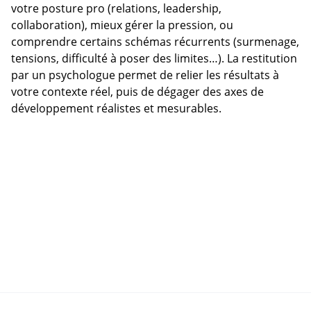
votre posture pro (relations, leadership,
collaboration), mieux gérer la pression, ou
comprendre certains schémas récurrents (surmenage,
tensions, difficulté à poser des limites…). La restitution
par un psychologue permet de relier les résultats à
votre contexte réel, puis de dégager des axes de
développement réalistes et mesurables.
AVENIR TRAJECTOIRE - 
445 Bd 
Gambetta - 59200 TOURCOING
contact@avenirtrajectoire.fr - 
06.87.28.13.42
Mentions légales